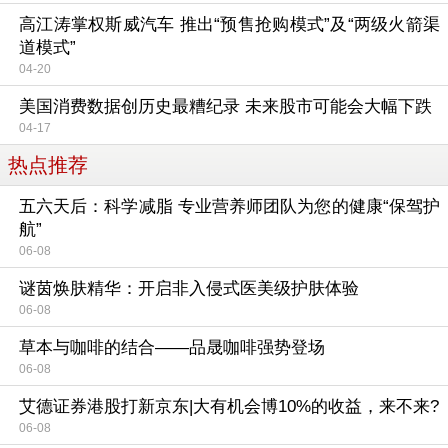
高江涛掌权斯威汽车 推出“预售抢购模式”及“两级火箭渠
道模式”
04-20
美国消费数据创历史最糟纪录 未来股市可能会大幅下跌
04-17
热点推荐
五六天后：科学减脂 专业营养师团队为您的健康“保驾护
航”
06-08
谜茵焕肤精华：开启非入侵式医美级护肤体验
06-08
草本与咖啡的结合——品晟咖啡强势登场
06-08
艾德证券港股打新京东|大有机会博10%的收益，来不来?
06-08