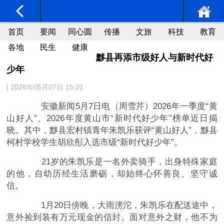
首页
要闻
同心圆
传播
文旅
科技
教育
各地
民生
健康
黟县再添市级好人与新时代好
少年
| 2026年05月07日 15:21
安徽新闻5月7日电（周雪芹）2026年一季度“黄
山好人”、2026年度黄山市“新时代好少年”榜单近日揭
晓。其中，黟县宏村镇青年朱凯乐获评“黄山好人”，黟县
柯村学校学生胡欣彤入选市级“新时代好少年”。
21岁的朱凯乐是一名外卖骑手，出身特殊家庭
的他，自幼历经生活磨砺，却始终心怀善良、坚守诚
信。
1月20日傍晚，大雨滂沱，朱凯乐在配送途中，
意外捡到装有万元现金的信封。面对意外之财，他不为